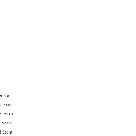
ation
pidement
e, nous
à votre
flètent