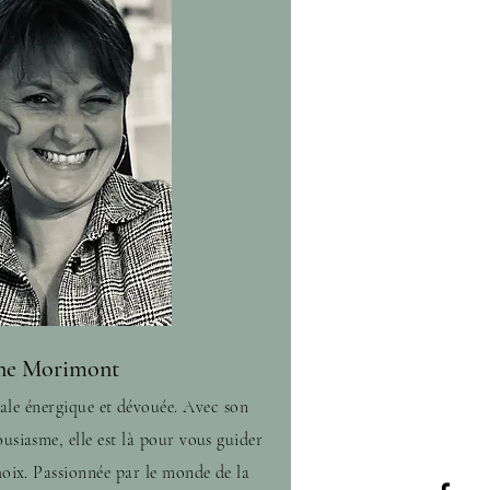
ne Morimont
ale énergique et dévouée. Avec son
usiasme, elle est là pour vous guider
hoix. Passionnée par le monde de la