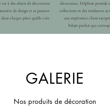
e vie à des objets de décoration
décoration, Delphine possède 
 matière de design et sa passion
collections et des tendances act
t dans chaque pièce qu'elle crée.
une expérience client except
l'objet parfait qui corresp
GALERIE
Nos produits de décoration