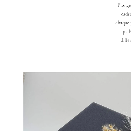
Plongez
cadre
chaque 
qual
diffé