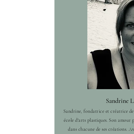
Sandrine L
Sandrine, fondatrice et créatrice 
école d'arts plastiques. Son amour po
dans chacune de ses créations. Av