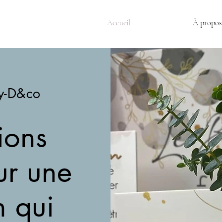
Accueil
À propos
y-D&co
ions
ur une
n qui