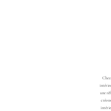
Chez
intérie
une ré
créons
intéri