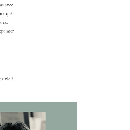
ons avec
aux qui
ions.
exprimer
r vie à