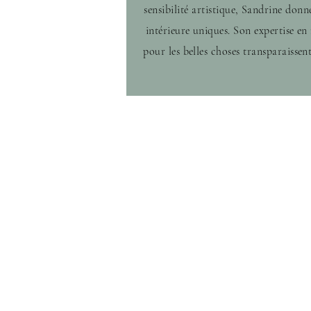
sensibilité artistique, Sandrine donn
intérieure uniques. Son expertise en
pour les belles choses transparaissen