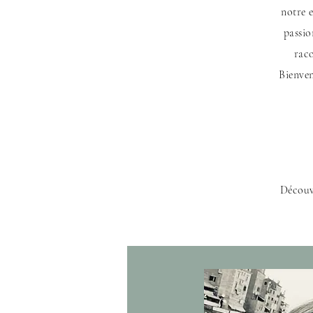
notre e
passio
raco
Bienven
Découv