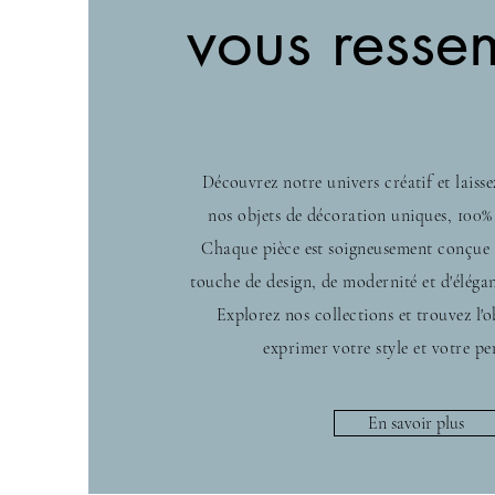
vous resse
Découvrez notre univers créatif et
laiss
nos objets de décoration uniques, 100%
Chaque pièce est soigneusement conçue
touche de design, de modernité et d'élégan
Explorez nos collections et trouvez l'o
exprimer votre style et votre pe
En savoir plus