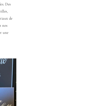
les. Des
illes,
riaux de
z nos
er une